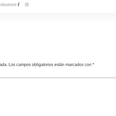
SÍGUENOS
INICIO
NOSOTROS
PORTAFOLIO
CONTAC
cada.
Los campos obligatorios están marcados con
*